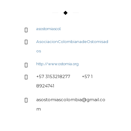
asostomiascol
AsociacionColombianadeOstomisad
os
http://www.ostomia.org
+57 3153218277 +57 1
8924741
asostomiascolombia@gmail.co
m