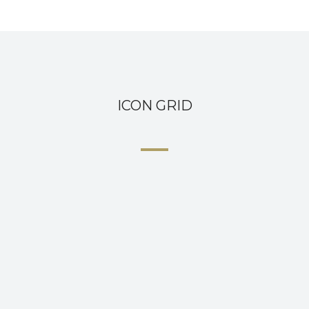
ICON GRID
DESIGN
At vero eos et accusamus et iusto odio