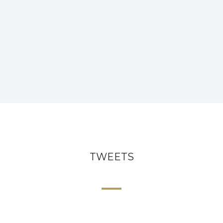
dignissimos ducimus qui blanditiis
praesentium voluptatum deleniti atque
corrupti quos dolores et quas molestias.
TWEETS