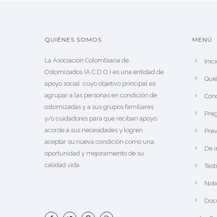
QUIÉNES SOMOS
MENÚ
La Asociación Colombiana de
Inici
Ostomizados (A.C.D.O.) es una entidad de
Qui
apoyo social cuyo objetivo principal es
agrupar a las personas en condición de
Cono
ostomizadas y a sus grupos familiares
Preg
y/o cuidadores para que reciban apoyo
acorde a sus necesidades y logren
Pre
aceptar su nueva condición como una
De i
oportunidad y mejoramiento de su
calidad vida.
Test
Noti
Docu