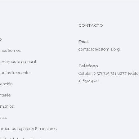
CONTACTO
o
Email
contacto@ostomia.org
énes Somos
zcamos lo esencial
Teléfono
untas frecuentes
Celular: (+57) 315 321 8277 Teléfo
1) 892 4741
vención
nterés
imonios
cias
mentos Legales y Financieros